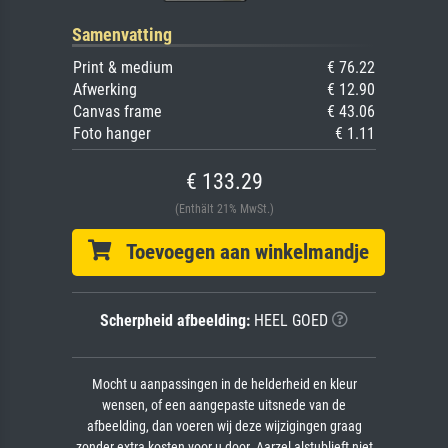
Samenvatting
Print & medium
€ 76.22
Afwerking
€ 12.90
Canvas frame
€ 43.06
Foto hanger
€ 1.11
€ 133.29
(Enthält 21% MwSt.)
Toevoegen aan winkelmandje
Scherpheid afbeelding:
HEEL GOED
Mocht u aanpassingen in de helderheid en kleur
wensen, of een aangepaste uitsnede van de
afbeelding, dan voeren wij deze wijzigingen graag
zonder extra kosten voor u door. Aarzel alstublieft niet