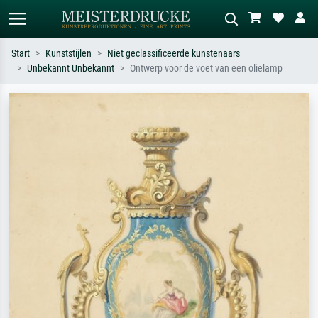
Start
Kunststijlen
Niet geclassificeerde kunstenaars
Unbekannt Unbekannt
Ontwerp voor de voet van een olielamp
Standaard zoeken
AI-beeldzoeker
Zoek op kunstenaar, titel of stijl – bijv.
Beschrijf de scène – bijv. groene
Monet, Sterrennacht, impressionisme,
weide, abstract met veel rood, donker
Hokusai-golf, naakt.
olieverfschilderij, staand naakt naast
een boom.