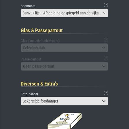
Spanraam
Canvas lijst - Afbeelding gespiegeld aan de zijkant
Glas & Passepartout
Glas (inclusief achterbord)
Selecteer aub
Passe-partout
Geen passe-partout
Diversen & Extra's
Foto hanger
Gekartelde fotohanger