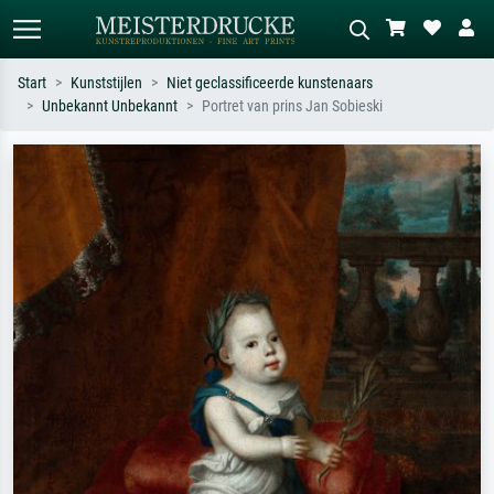
Start
Kunststijlen
Niet geclassificeerde kunstenaars
Unbekannt Unbekannt
Portret van prins Jan Sobieski
Standaard zoeken
AI-beeldzoeker
Zoek op kunstenaar, titel of stijl – bijv.
Beschrijf de scène – bijv. groene
Monet, Sterrennacht, impressionisme,
weide, abstract met veel rood, donker
Hokusai-golf, naakt.
olieverfschilderij, staand naakt naast
een boom.