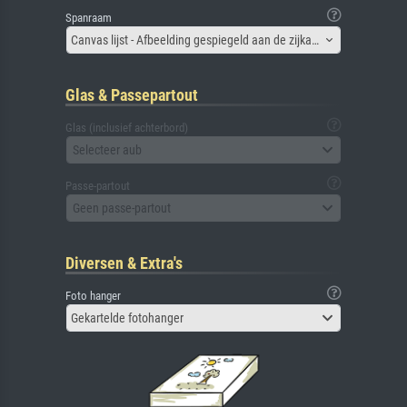
Spanraam
Canvas lijst - Afbeelding gespiegeld aan de zijkant
Glas & Passepartout
Glas (inclusief achterbord)
Selecteer aub
Passe-partout
Geen passe-partout
Diversen & Extra's
Foto hanger
Gekartelde fotohanger