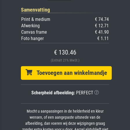
Samenvatting
Print & medium
€ 74.74
Afwerking
€ 12.71
Canvas frame
€ 41.90
Foto hanger
€ 1.11
€ 130.46
(Enthält 21% MwSt.)
Toevoegen aan winkelmandje
Scherpheid afbeelding:
PERFECT
Mocht u aanpassingen in de helderheid en kleur
wensen, of een aangepaste uitsnede van de
afbeelding, dan voeren wij deze wijzigingen graag
zonder extra kosten voor u door. Aarzel alstublieft niet