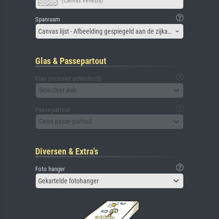
(Canvas Venezia)
Spanraam
Canvas lijst - Afbeelding gespiegeld aan de zijkant
Glas & Passepartout
Glas (inclusief achterbord)
Selecteer aub
Passe-partout
Geen passe-partout
Diversen & Extra's
Foto hanger
Gekartelde fotohanger