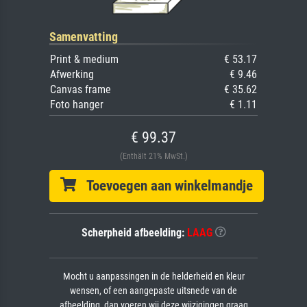
Samenvatting
Print & medium
€ 53.17
Afwerking
€ 9.46
Canvas frame
€ 35.62
Foto hanger
€ 1.11
€ 99.37
(Enthält 21% MwSt.)
Toevoegen aan winkelmandje
Scherpheid afbeelding:
LAAG
Mocht u aanpassingen in de helderheid en kleur
wensen, of een aangepaste uitsnede van de
afbeelding, dan voeren wij deze wijzigingen graag