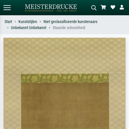
Start
Kunststijlen
Niet geclassificeerde kunstenaars
Unbekannt Unbekannt
Staande schoonheid
Standaard zoeken
AI-beeldzoeker
Zoek op kunstenaar, titel of stijl – bijv.
Beschrijf de scène – bijv. groene
Monet, Sterrennacht, impressionisme,
weide, abstract met veel rood, donker
Hokusai-golf, naakt.
olieverfschilderij, staand naakt naast
een boom.