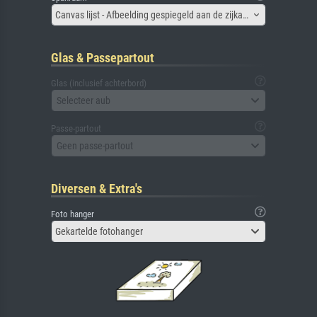
Canvas lijst - Afbeelding gespiegeld aan de zijkant
Glas & Passepartout
Glas (inclusief achterbord)
Selecteer aub
Passe-partout
Geen passe-partout
Diversen & Extra's
Foto hanger
Gekartelde fotohanger