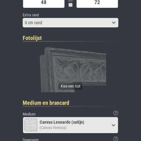
Extra rand
0 cm rand
Fotolijst
Medium en brancard
Medium
Canvas Leonardo (satijn)
(Canvas Venezia)
Spanraam