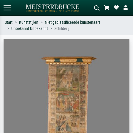
Start
Kunststijlen
Niet geclassificeerde kunstenaars
Unbekannt Unbekannt
Schilderij
Standaard zoeken
AI-beeldzoeker
Zoek op kunstenaar, titel of stijl – bijv.
Beschrijf de scène – bijv. groene
Monet, Sterrennacht, impressionisme,
weide, abstract met veel rood, donker
Hokusai-golf, naakt.
olieverfschilderij, staand naakt naast
een boom.