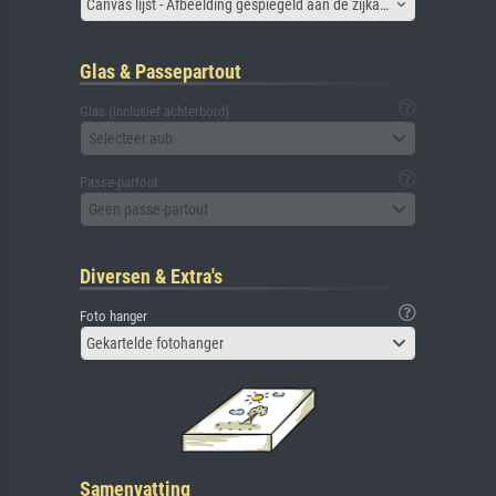
Canvas lijst - Afbeelding gespiegeld aan de zijkant
Glas & Passepartout
Glas (inclusief achterbord)
Selecteer aub
Passe-partout
Geen passe-partout
Diversen & Extra's
Foto hanger
Gekartelde fotohanger
Samenvatting