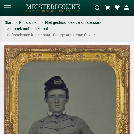
Start
Kunststijlen
Niet geclassificeerde kunstenaars
Unbekannt Unbekannt
Standaard zoeken
AI-beeldzoeker
Onbekende Kunstenaar - George Armstrong Custer
Zoek op kunstenaar, titel of stijl – bijv.
Beschrijf de scène – bijv. groene
Monet, Sterrennacht, impressionisme,
weide, abstract met veel rood, donker
Hokusai-golf, naakt.
olieverfschilderij, staand naakt naast
een boom.