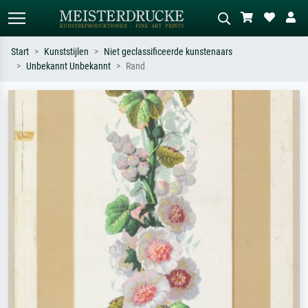
Start
Kunststijlen
Niet geclassificeerde kunstenaars
Unbekannt Unbekannt
Rand
Standaard zoeken
AI-beeldzoeker
Zoek op kunstenaar, titel of stijl – bijv.
Beschrijf de scène – bijv. groene
Monet, Sterrennacht, impressionisme,
weide, abstract met veel rood, donker
Hokusai-golf, naakt.
olieverfschilderij, staand naakt naast
een boom.