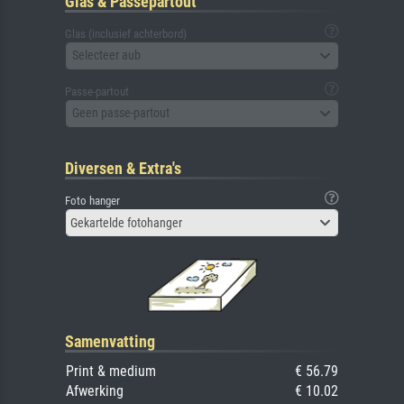
Glas & Passepartout
Glas (inclusief achterbord)
Selecteer aub
Passe-partout
Geen passe-partout
Diversen & Extra's
Foto hanger
Gekartelde fotohanger
Samenvatting
Print & medium
€ 56.79
Afwerking
€ 10.02