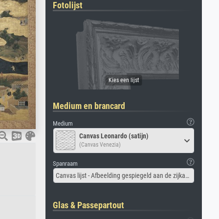
Fotolijst
Medium en brancard
Medium
Canvas Leonardo (satijn)
(Canvas Venezia)
Spanraam
Canvas lijst - Afbeelding gespiegeld aan de zijkant
Glas & Passepartout