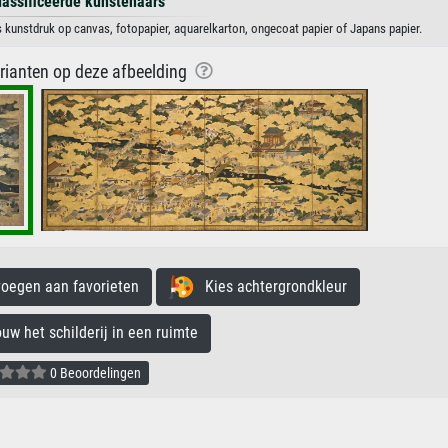
lassificeerde kunstenaars
 kunstdruk op canvas, fotopapier, aquarelkarton, ongecoat papier of Japans papier.
arianten op deze afbeelding
egen aan favorieten
Kies achtergrondkleur
 het schilderij in een ruimte
0 Beoordelingen