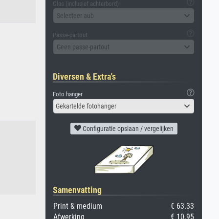
Glas (inclusief achterbord)
Selecteer aub
Passe-partout
Geen passe-partout
Diversen & Extra's
Foto hanger
Gekartelde fotohanger
Configuratie opslaan / vergelijken
Samenvatting
Print & medium
€ 63.33
Afwerking
€ 10.95