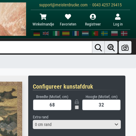
support@meisterdrucke.com · 0043 4257 29415
Winkelmandje
Favorieten
Registreer
Log in
Configureer kunstafdruk
Breedte (Motief, cm)
Hoogte (Motief, cm)
Extra rand
0 cm rand