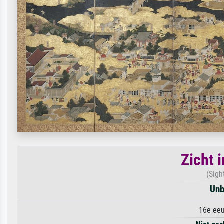
Zicht 
(Sigh
Unb
16e eeu