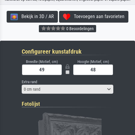
Bekijk in 3D / AR
Toevoegen aan favorieten
0 Beoordelingen
Configureer kunstafdruk
Breedte (Motief, cm)
Hoogte (Motief, cm)
Extra rand
0 cm rand
Fotolijst