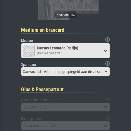
Medium en brancard
Medium
Canvas Leonardo (satijn)
(Canvas Venezia)
Spanraam
Canvas lijst - Afbeelding gespiegeld aan de zijkant
Glas & Passepartout
Glas (inclusief achterbord)
Selecteer aub
Passe-partout
Geen passe-partout