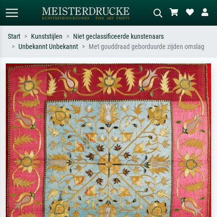
Start
Kunststijlen
Niet geclassificeerde kunstenaars
Unbekannt Unbekannt
Met gouddraad geborduurde zijden omslag
Standaard zoeken
AI-beeldzoeker
Zoek op kunstenaar, titel of stijl – bijv.
Beschrijf de scène – bijv. groene
Monet, Sterrennacht, impressionisme,
weide, abstract met veel rood, donker
Hokusai-golf, naakt.
olieverfschilderij, staand naakt naast
een boom.