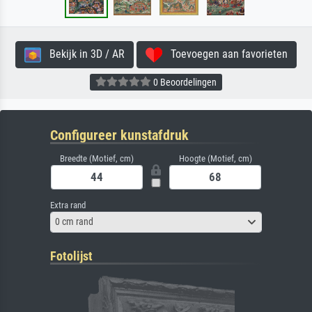
Bekijk in 3D / AR
Toevoegen aan favorieten
0 Beoordelingen
Configureer kunstafdruk
Breedte (Motief, cm)
Hoogte (Motief, cm)
Extra rand
0 cm rand
Fotolijst