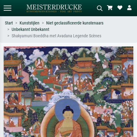
Start
Kunststijlen
Niet geclassificeerde kunstenaars
Unbekannt Unbekannt
Standaard zoeken
AI-beeldzoeker
Shakyamuni Boeddha met Avadana Legende Scènes
Zoek op kunstenaar, titel of stijl – bijv.
Beschrijf de scène – bijv. groene
Monet, Sterrennacht, impressionisme,
weide, abstract met veel rood, donker
Hokusai-golf, naakt.
olieverfschilderij, staand naakt naast
een boom.