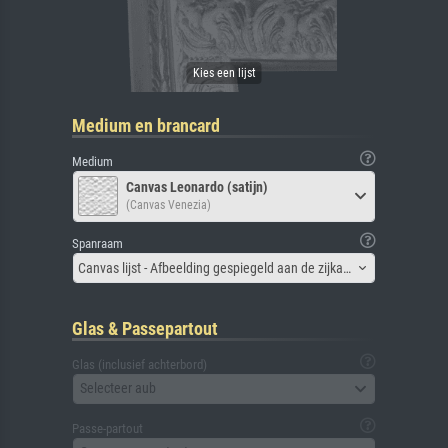
Medium en brancard
Medium
Canvas Leonardo (satijn)
(Canvas Venezia)
Spanraam
Canvas lijst - Afbeelding gespiegeld aan de zijkant
Glas & Passepartout
Glas (inclusief achterbord)
Selecteer aub
Passe-partout