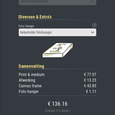
Geen passe-partout
Diversen & Extra's
Foto hanger
Gekartelde fotohanger
Samenvatting
Print & medium
€ 77.97
Afwerking
€ 13.23
Canvas frame
€ 43.85
Foto hanger
€ 1.11
€ 136.16
(Enthält 21% MwSt.)