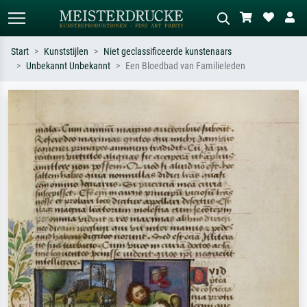
Start
Kunststijlen
Niet geclassificeerde kunstenaars
Unbekannt Unbekannt
Een Bloedbad van Familieleden
Standaard zoeken
AI-beeldzoeker
Zoek op kunstenaar, titel of stijl – bijv.
Beschrijf de scène – bijv. groene
Monet, Sterrennacht, impressionisme,
weide, abstract met veel rood, donker
Hokusai-golf, naakt.
olieverfschilderij, staand naakt naast
een boom.