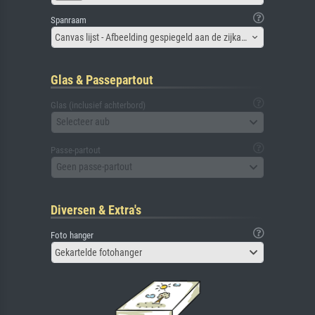
Spanraam
Canvas lijst - Afbeelding gespiegeld aan de zijkant
Glas & Passepartout
Glas (inclusief achterbord)
Selecteer aub
Passe-partout
Geen passe-partout
Diversen & Extra's
Foto hanger
Gekartelde fotohanger