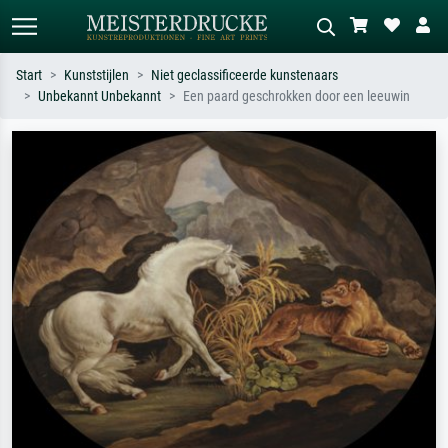
Start
Kunststijlen
Niet geclassificeerde kunstenaars
Unbekannt Unbekannt
Een paard geschrokken door een leeuwin
Standaard zoeken
AI-beeldzoeker
Zoek op kunstenaar, titel of stijl – bijv.
Beschrijf de scène – bijv. groene
Monet, Sterrennacht, impressionisme,
weide, abstract met veel rood, donker
Hokusai-golf, naakt.
olieverfschilderij, staand naakt naast
een boom.