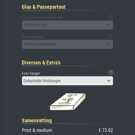
Glas & Passepartout
Glas (inclusief achterbord)
Selecteer aub
Passe-partout
Geen passe-partout
Diversen & Extra's
Foto hanger
Gekartelde fotohanger
Samenvatting
Print & medium
€ 73.02