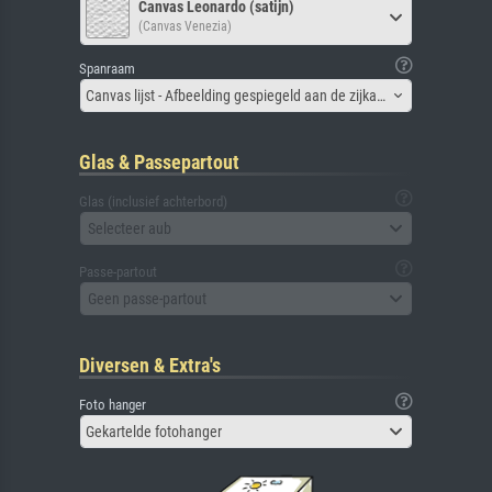
Canvas Leonardo (satijn)
(Canvas Venezia)
Spanraam
Canvas lijst - Afbeelding gespiegeld aan de zijkant
Glas & Passepartout
Glas (inclusief achterbord)
Selecteer aub
Passe-partout
Geen passe-partout
Diversen & Extra's
Foto hanger
Gekartelde fotohanger