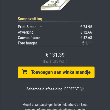
Samenvatting
Print & medium
€ 74.95
Afwerking
€ 12.66
Canvas frame
€ 42.68
Foto hanger
€ 1.11
€ 131.39
(Enthält 21% MwSt.)
Toevoegen aan winkelmandje
Scherpheid afbeelding:
PERFECT
Mocht u aanpassingen in de helderheid en kleur
wensen, of een aangepaste uitsnede van de