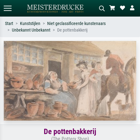
Start
Kunststijlen
Niet geclassificeerde kunstenaars
Unbekannt Unbekannt
De pottenbakkerij
Standaard zoeken
AI-beeldzoeker
Zoek op kunstenaar, titel of stijl – bijv.
Beschrijf de scène – bijv. groene
Monet, Sterrennacht, impressionisme,
weide, abstract met veel rood, donker
Hokusai-golf, naakt.
olieverfschilderij, staand naakt naast
een boom.
De pottenbakkerij
(The Pottery Shop)