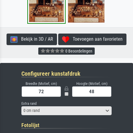
Bekijk in 3D / AR
Toevoegen aan favorieten
0 Beoordelingen
Configureer kunstafdruk
Breedte (Motief, cm)
Hoogte (Motief, cm)
Extra rand
0 cm rand
Fotolijst