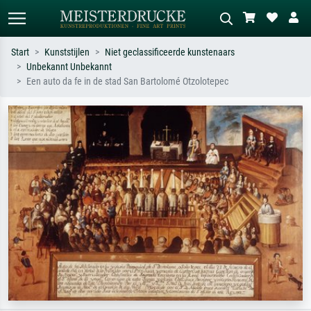
Start
Kunststijlen
Niet geclassificeerde kunstenaars
Unbekannt Unbekannt
Standaard zoeken
AI-beeldzoeker
Een auto da fe in de stad San Bartolomé Otzolotepec
Zoek op kunstenaar, titel of stijl – bijv.
Beschrijf de scène – bijv. groene
Monet, Sterrennacht, impressionisme,
weide, abstract met veel rood, donker
Hokusai-golf, naakt.
olieverfschilderij, staand naakt naast
een boom.