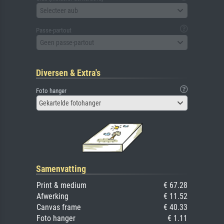
Selecteer aub
Passe-partout
Geen passe-partout
Diversen & Extra's
Foto hanger
Gekartelde fotohanger
Samenvatting
Print & medium
€ 67.28
Afwerking
€ 11.52
Canvas frame
€ 40.33
Foto hanger
€ 1.11