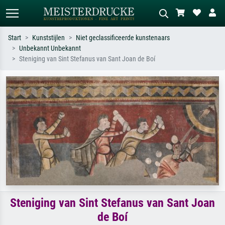
Start
Kunststijlen
Niet geclassificeerde kunstenaars
Unbekannt Unbekannt
Standaard zoeken
AI-beeldzoeker
Steniging van Sint Stefanus van Sant Joan de Boí
Zoek op kunstenaar, titel of stijl – bijv.
Beschrijf de scène – bijv. groene
Monet, Sterrennacht, impressionisme,
weide, abstract met veel rood, donker
Hokusai-golf, naakt.
olieverfschilderij, staand naakt naast
een boom.
Steniging van Sint Stefanus van Sant Joan
de Boí