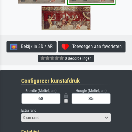
Bekijk in 3D / AR
Toevoegen aan favorieten
0 Beoordelingen
Configureer kunstafdruk
Breedte (Motief, cm)
Hoogte (Motief, cm)
Extra rand
0 cm rand
Fotolijst