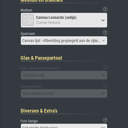
Medium
Canvas Leonardo (satijn)
(Canvas Venezia)
Spanraam
Canvas lijst - Afbeelding gespiegeld aan de zijkant
Glas & Passepartout
Glas (inclusief achterbord)
Selecteer aub
Passe-partout
Geen passe-partout
Diversen & Extra's
Foto hanger