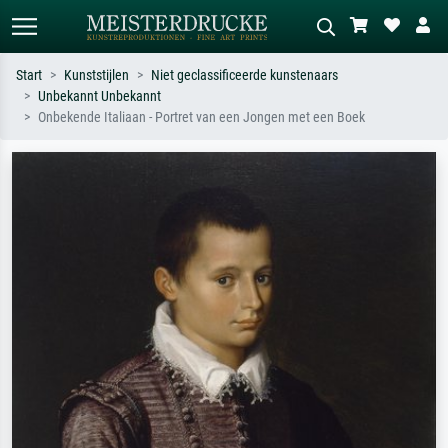
Start
Kunststijlen
Niet geclassificeerde kunstenaars
Unbekannt Unbekannt
Standaard zoeken
AI-beeldzoeker
Onbekende Italiaan - Portret van een Jongen met een Boek
Zoek op kunstenaar, titel of stijl – bijv.
Beschrijf de scène – bijv. groene
Monet, Sterrennacht, impressionisme,
weide, abstract met veel rood, donker
Hokusai-golf, naakt.
olieverfschilderij, staand naakt naast
een boom.