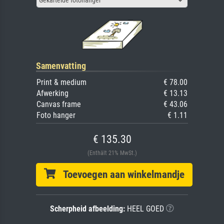
Gekartelde fotohanger
Samenvatting
Print & medium
€ 78.00
Afwerking
€ 13.13
Canvas frame
€ 43.06
Foto hanger
€ 1.11
€ 135.30
(Enthält 21% MwSt.)
Toevoegen aan winkelmandje
Scherpheid afbeelding:
HEEL GOED