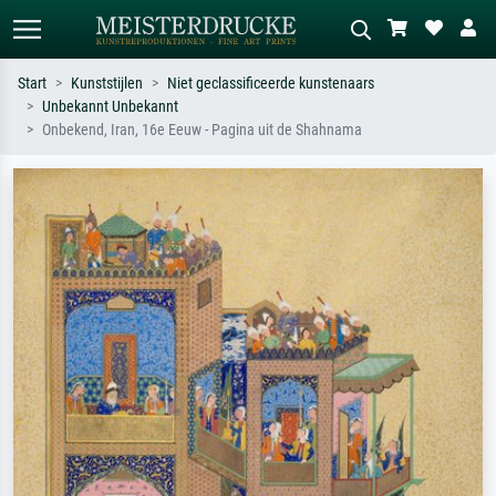
Start
Kunststijlen
Niet geclassificeerde kunstenaars
Unbekannt Unbekannt
Standaard zoeken
AI-beeldzoeker
Onbekend, Iran, 16e Eeuw - Pagina uit de Shahnama
Zoek op kunstenaar, titel of stijl – bijv.
Beschrijf de scène – bijv. groene
Monet, Sterrennacht, impressionisme,
weide, abstract met veel rood, donker
Hokusai-golf, naakt.
olieverfschilderij, staand naakt naast
een boom.