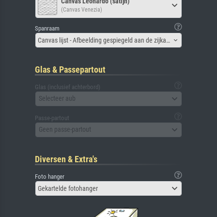
Canvas Leonardo (satijn)
(Canvas Venezia)
Spanraam
Canvas lijst - Afbeelding gespiegeld aan de zijkant
Glas & Passepartout
Glas (inclusief achterbord)
Selecteer aub
Passe-partout
Geen passe-partout
Diversen & Extra's
Foto hanger
Gekartelde fotohanger