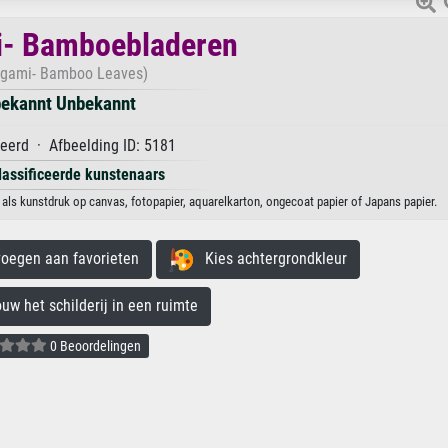
i- Bamboebladeren
-gami- Bamboo Leaves)
ekannt Unbekannt
eerd · Afbeelding ID: 5181
lassificeerde kunstenaars
ls kunstdruk op canvas, fotopapier, aquarelkarton, ongecoat papier of Japans papier.
egen aan favorieten
Kies achtergrondkleur
 het schilderij in een ruimte
0 Beoordelingen