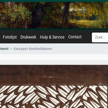
Contact
Fotolijst
Drukwerk
Hulp & Service
ekannt
Kata-gami- Bamboebladeren