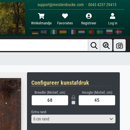
support@meisterdrucke.com · 0043 4257 29415
Winkelmandje
Favorieten
Registreer
Log in
Configureer kunstafdruk
Breedte (Motief, cm)
Hoogte (Motief, cm)
Extra rand
0 cm rand