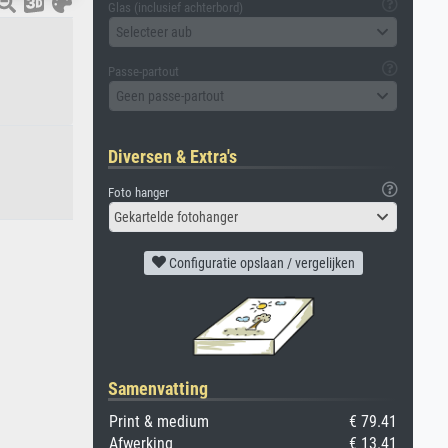
Glas (inclusief achterbord)
Selecteer aub
Passe-partout
Geen passe-partout
Diversen & Extra's
Foto hanger
Gekartelde fotohanger
Configuratie opslaan / vergelijken
Samenvatting
Print & medium
€ 79.41
Afwerking
€ 13.41