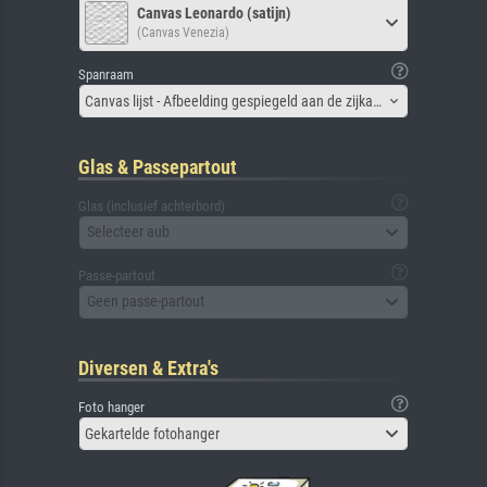
Canvas Leonardo (satijn)
(Canvas Venezia)
Spanraam
Canvas lijst - Afbeelding gespiegeld aan de zijkant
Glas & Passepartout
Glas (inclusief achterbord)
Selecteer aub
Passe-partout
Geen passe-partout
Diversen & Extra's
Foto hanger
Gekartelde fotohanger