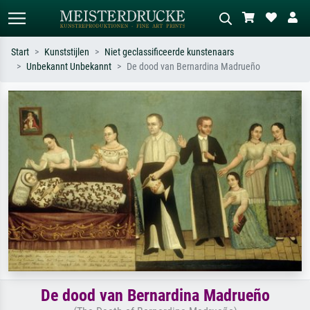
Start
Kunststijlen
Niet geclassificeerde kunstenaars
Unbekannt Unbekannt
De dood van Bernardina Madrueño
Standaard zoeken
AI-beeldzoeker
Zoek op kunstenaar, titel of stijl – bijv.
Beschrijf de scène – bijv. groene
Monet, Sterrennacht, impressionisme,
weide, abstract met veel rood, donker
Hokusai-golf, naakt.
olieverfschilderij, staand naakt naast
een boom.
De dood van Bernardina Madrueño