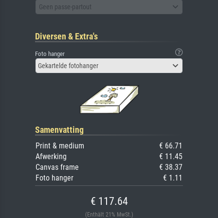
Geen passe-partout
Diversen & Extra's
Foto hanger
Gekartelde fotohanger
Samenvatting
Print & medium
€ 66.71
Afwerking
€ 11.45
Canvas frame
€ 38.37
Foto hanger
€ 1.11
€ 117.64
(Enthält 21% MwSt.)