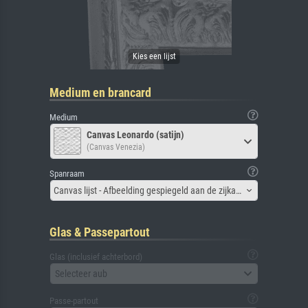
Medium en brancard
Medium
Canvas Leonardo (satijn)
(Canvas Venezia)
Spanraam
Canvas lijst - Afbeelding gespiegeld aan de zijkant
Glas & Passepartout
Glas (inclusief achterbord)
Selecteer aub
Passe-partout