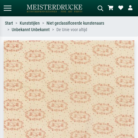
Start
Kunststijlen
Niet geclassificeerde kunstenaars
Unbekannt Unbekannt
De Unie voor altijd
Standaard zoeken
AI-beeldzoeker
Zoek op kunstenaar, titel of stijl – bijv.
Beschrijf de scène – bijv. groene
Monet, Sterrennacht, impressionisme,
weide, abstract met veel rood, donker
Hokusai-golf, naakt.
olieverfschilderij, staand naakt naast
een boom.