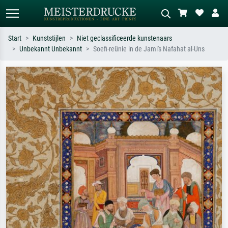
Start
Kunststijlen
Niet geclassificeerde kunstenaars
Unbekannt Unbekannt
Soefi-reünie in de Jami's Nafahat al-Uns
Standaard zoeken
AI-beeldzoeker
Zoek op kunstenaar, titel of stijl – bijv.
Beschrijf de scène – bijv. groene
Monet, Sterrennacht, impressionisme,
weide, abstract met veel rood, donker
Hokusai-golf, naakt.
olieverfschilderij, staand naakt naast
een boom.