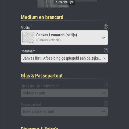
Medium en brancard
Medium
Canvas Leonardo (satijn)
(Canvas Venezia)
Spanraam
Canvas lijst - Afbeelding gespiegeld aan de zijkant
Glas & Passepartout
Glas (inclusief achterbord)
Selecteer aub
Passe-partout
Geen passe-partout
Diversen & Extra's