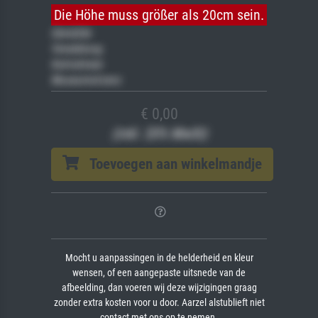
Die Höhe muss größer als 20cm sein.
Gemälde
Veredelung
Keilrahmen
Museumslizenz
€ 0,00
(inkl. 20% MwSt)
Toevoegen aan winkelmandje
Mocht u aanpassingen in de helderheid en kleur
wensen, of een aangepaste uitsnede van de
afbeelding, dan voeren wij deze wijzigingen graag
zonder extra kosten voor u door. Aarzel alstublieft niet
contact met ons op te nemen.