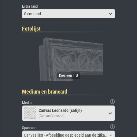
Extra rand
0 cm rand
Fotolijst
Medium en brancard
Medium
Canvas Leonardo (satijn)
(Canvas Venezia)
Spanraam
Canvas lijst - Afbeelding gespiegeld aan de zijkant