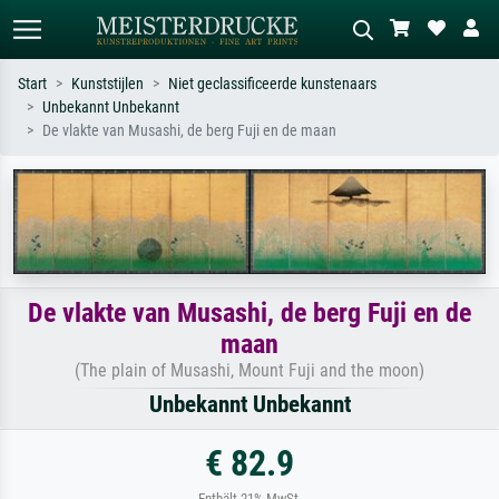
Start
Kunststijlen
Niet geclassificeerde kunstenaars
Unbekannt Unbekannt
Standaard zoeken
AI-beeldzoeker
De vlakte van Musashi, de berg Fuji en de maan
Zoek op kunstenaar, titel of stijl – bijv.
Beschrijf de scène – bijv. groene
Monet, Sterrennacht, impressionisme,
weide, abstract met veel rood, donker
Hokusai-golf, naakt.
olieverfschilderij, staand naakt naast
een boom.
De vlakte van Musashi, de berg Fuji en de
maan
(The plain of Musashi, Mount Fuji and the moon)
Unbekannt Unbekannt
€ 82.9
Enthält 21% MwSt.