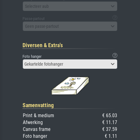
Selecteer aub
Passe-partout
Geen passe-partout
Diversen & Extra's
Foto hanger
Gekartelde fotohanger
Samenvatting
Print & medium
€ 65.03
Afwerking
€ 11.17
Canvas frame
€ 37.59
Foto hanger
€ 1.11