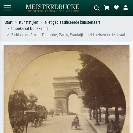
Start
Kunststijlen
Niet geclassificeerde kunstenaars
Unbekannt Unbekannt
Standaard zoeken
AI-beeldzoeker
Zicht op de Arc de Triomphe, Parijs, Frankrijk, met koetsen in de straat
Zoek op kunstenaar, titel of stijl – bijv.
Beschrijf de scène – bijv. groene
Monet, Sterrennacht, impressionisme,
weide, abstract met veel rood, donker
Hokusai-golf, naakt.
olieverfschilderij, staand naakt naast
een boom.