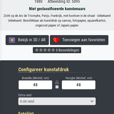
1880 · Afbeelding ID: 5095
Niet geclassificeerde kunstenaars
Zicht op de Arc de Triomphe, Parijs, Frankrijk, met koetsen in de straat · Unbekannt
Unbekannt. Beschikbaar als kunstdruk op canvas, fotopapier, aquarelkarton,
ongecoat papier of Japans papier.
Bekijk in 3D / AR
Toevoegen aan favorieten
0 Beoordelingen
Configureer kunstafdruk
Breedte (Motief, cm)
Hoogte (Motief, cm)
Extra rand
0 cm rand
Fotolijst