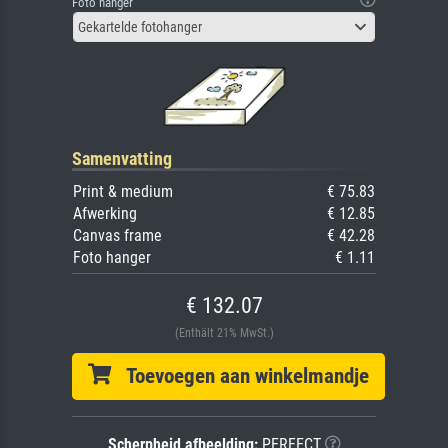
Foto hanger
Gekartelde fotohanger
Samenvatting
Print & medium
€ 75.83
Afwerking
€ 12.85
Canvas frame
€ 42.28
Foto hanger
€ 1.11
€ 132.07
(Enthält 21% MwSt.)
Toevoegen aan winkelmandje
Scherpheid afbeelding:
PERFECT