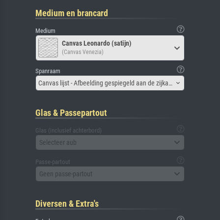
Medium en brancard
Medium
Canvas Leonardo (satijn)
(Canvas Venezia)
Spanraam
Canvas lijst - Afbeelding gespiegeld aan de zijkant
Glas & Passepartout
Glas (inclusief achterbord)
Selecteer aub
Passe-partout
Geen passe-partout
Diversen & Extra's