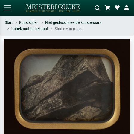
Start
Kunststijlen
Niet geclassificeerde kunstenaars
Unbekannt Unbekannt
Studie van rotsen
Standaard zoeken
AI-beeldzoeker
Zoek op kunstenaar, titel of stijl – bijv.
Beschrijf de scène – bijv. groene
Monet, Sterrennacht, impressionisme,
weide, abstract met veel rood, donker
Hokusai-golf, naakt.
olieverfschilderij, staand naakt naast
een boom.