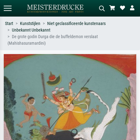
Start
Kunststijlen
Niet geclassificeerde kunstenaars
Unbekannt Unbekannt
Standaard zoeken
AI-beeldzoeker
De grote godin Durga die de buffeldemon verslaat
(Mahishasuramardini)
Zoek op kunstenaar, titel of stijl – bijv.
Beschrijf de scène – bijv. groene
Monet, Sterrennacht, impressionisme,
weide, abstract met veel rood, donker
Hokusai-golf, naakt.
olieverfschilderij, staand naakt naast
een boom.