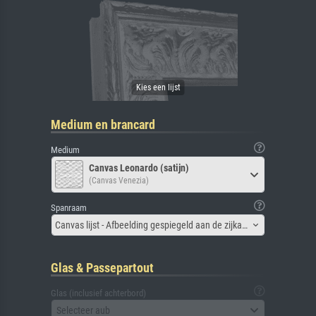
Medium en brancard
Medium
Canvas Leonardo (satijn)
(Canvas Venezia)
Spanraam
Canvas lijst - Afbeelding gespiegeld aan de zijkant
Glas & Passepartout
Glas (inclusief achterbord)
Selecteer aub