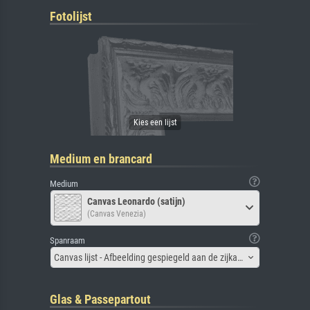
Fotolijst
Medium en brancard
Medium
Canvas Leonardo (satijn)
(Canvas Venezia)
Spanraam
Canvas lijst - Afbeelding gespiegeld aan de zijkant
Glas & Passepartout