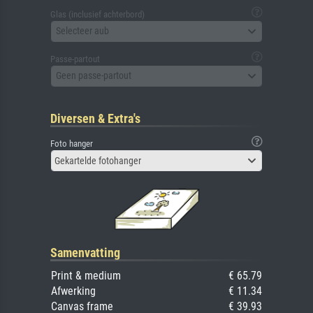
Glas (inclusief achterbord)
Selecteer aub
Passe-partout
Geen passe-partout
Diversen & Extra's
Foto hanger
Gekartelde fotohanger
Samenvatting
Print & medium
€ 65.79
Afwerking
€ 11.34
Canvas frame
€ 39.93