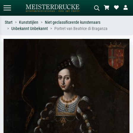
Start
Kunststijlen
Niet geclassificeerde kunstenaars
Unbekannt Unbekannt
Portret van Beatrice di Braganza
Standaard zoeken
AI-beeldzoeker
Zoek op kunstenaar, titel of stijl – bijv.
Beschrijf de scène – bijv. groene
Monet, Sterrennacht, impressionisme,
weide, abstract met veel rood, donker
Hokusai-golf, naakt.
olieverfschilderij, staand naakt naast
een boom.