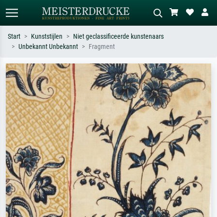
Start
Kunststijlen
Niet geclassificeerde kunstenaars
Unbekannt Unbekannt
Fragment
Standaard zoeken
AI-beeldzoeker
Zoek op kunstenaar, titel of stijl – bijv.
Beschrijf de scène – bijv. groene
Monet, Sterrennacht, impressionisme,
weide, abstract met veel rood, donker
Hokusai-golf, naakt.
olieverfschilderij, staand naakt naast
een boom.