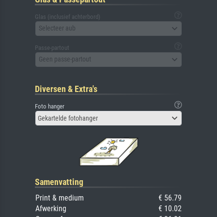
Glas (inclusief achterbord)
Selecteer aub
Passe-partout
Geen passe-partout
Diversen & Extra's
Foto hanger
Gekartelde fotohanger
Samenvatting
Print & medium
€ 56.79
Afwerking
€ 10.02