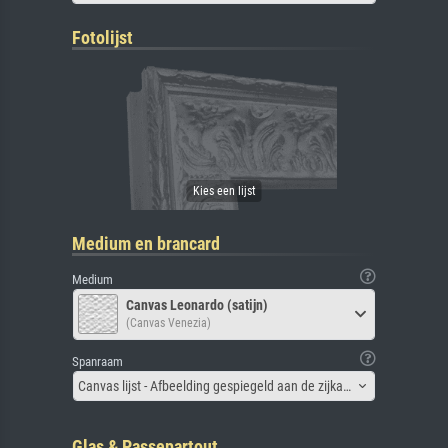
Fotolijst
Medium en brancard
Medium
Canvas Leonardo (satijn)
(Canvas Venezia)
Spanraam
Canvas lijst - Afbeelding gespiegeld aan de zijkant
Glas & Passepartout