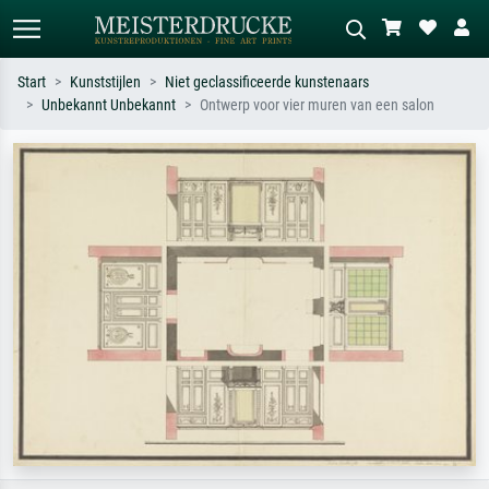
Start
Kunststijlen
Niet geclassificeerde kunstenaars
Unbekannt Unbekannt
Ontwerp voor vier muren van een salon
Standaard zoeken
AI-beeldzoeker
Zoek op kunstenaar, titel of stijl – bijv.
Beschrijf de scène – bijv. groene
Monet, Sterrennacht, impressionisme,
weide, abstract met veel rood, donker
Hokusai-golf, naakt.
olieverfschilderij, staand naakt naast
een boom.