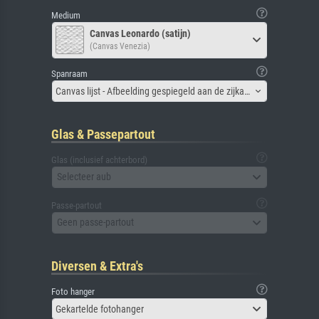
Medium
Canvas Leonardo (satijn)
(Canvas Venezia)
Spanraam
Canvas lijst - Afbeelding gespiegeld aan de zijkant
Glas & Passepartout
Glas (inclusief achterbord)
Selecteer aub
Passe-partout
Geen passe-partout
Diversen & Extra's
Foto hanger
Gekartelde fotohanger