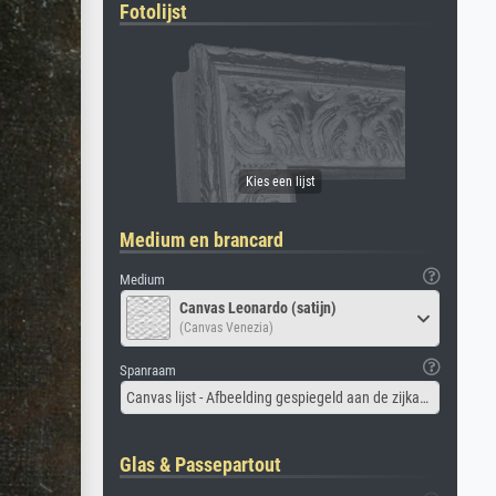
Fotolijst
Medium en brancard
Medium
Canvas Leonardo (satijn)
(Canvas Venezia)
Spanraam
Canvas lijst - Afbeelding gespiegeld aan de zijkant
Glas & Passepartout