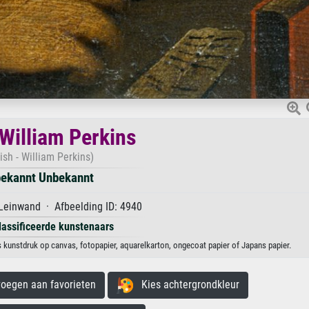
 William Perkins
tish - William Perkins)
ekannt Unbekannt
Leinwand · Afbeelding ID: 4940
lassificeerde kunstenaars
s kunstdruk op canvas, fotopapier, aquarelkarton, ongecoat papier of Japans papier.
egen aan favorieten
Kies achtergrondkleur