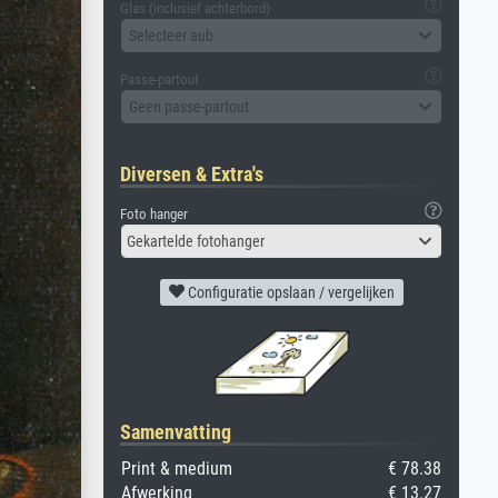
Glas (inclusief achterbord)
Selecteer aub
Passe-partout
Geen passe-partout
Diversen & Extra's
Foto hanger
Gekartelde fotohanger
Configuratie opslaan / vergelijken
Samenvatting
Print & medium
€ 78.38
Afwerking
€ 13.27