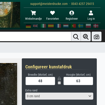
support@meisterdrucke.com · 0043 4257 29415
Winkelmandje
Favorieten
Registreer
Log in
Configureer kunstafdruk
Breedte (Motief, cm)
Hoogte (Motief, cm)
Extra rand
0 cm rand