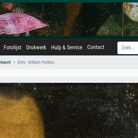
Contact
Fotolijst
Drukwerk
Hulp & Service
ekannt
Brits - William Perkins