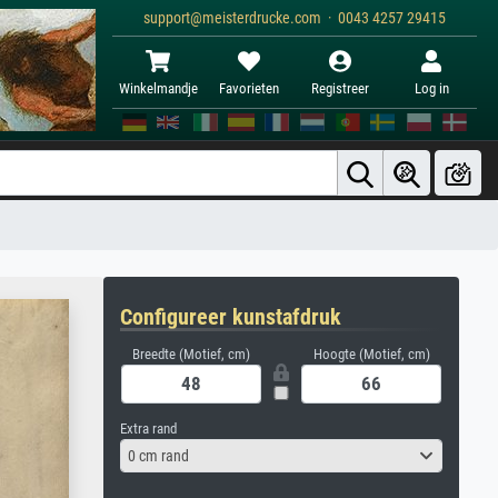
support@meisterdrucke.com · 0043 4257 29415
Winkelmandje
Favorieten
Registreer
Log in
Configureer kunstafdruk
Breedte (Motief, cm)
Hoogte (Motief, cm)
Extra rand
0 cm rand