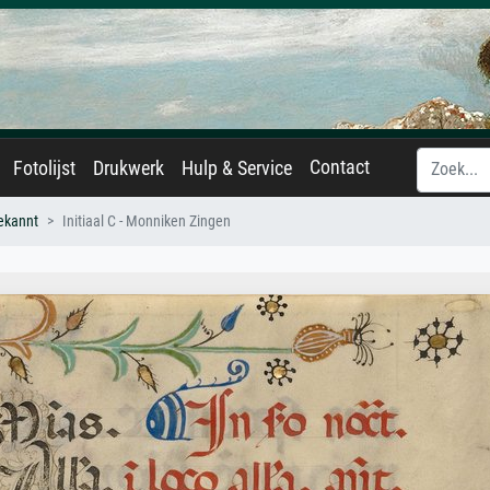
Contact
Fotolijst
Drukwerk
Hulp & Service
ekannt
Initiaal C - Monniken Zingen