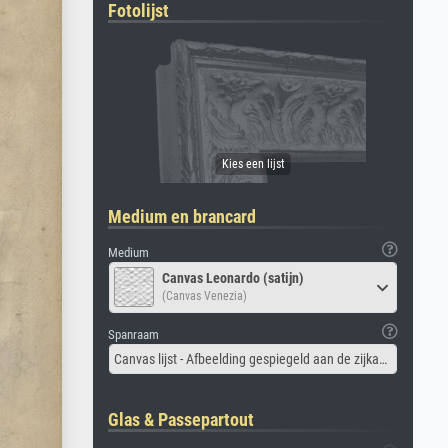
Fotolijst
Medium en brancard
Medium
Canvas Leonardo (satijn)
(Canvas Venezia)
Spanraam
Canvas lijst - Afbeelding gespiegeld aan de zijkant
Glas & Passepartout