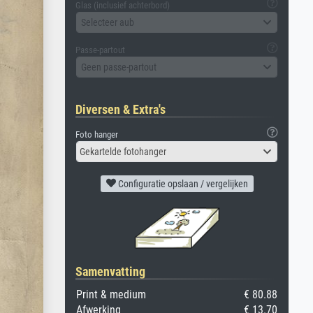
Glas (inclusief achterbord)
Selecteer aub
Passe-partout
Geen passe-partout
Diversen & Extra's
Foto hanger
Gekartelde fotohanger
Configuratie opslaan / vergelijken
Samenvatting
Print & medium
€ 80.88
Afwerking
€ 13.70