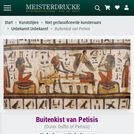
Start
Kunststijlen
Niet geclassificeerde kunstenaars
Unbekannt Unbekannt
Buitenkist van Petisis
Standaard zoeken
AI-beeldzoeker
Zoek op kunstenaar, titel of stijl – bijv.
Beschrijf de scène – bijv. groene
Monet, Sterrennacht, impressionisme,
weide, abstract met veel rood, donker
Hokusai-golf, naakt.
olieverfschilderij, staand naakt naast
een boom.
Buitenkist van Petisis
(Outer Coffin of Petisis)