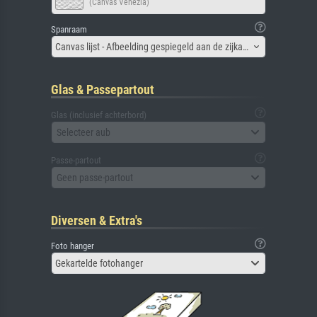
(Canvas Venezia)
Spanraam
Canvas lijst - Afbeelding gespiegeld aan de zijkant
Glas & Passepartout
Glas (inclusief achterbord)
Selecteer aub
Passe-partout
Geen passe-partout
Diversen & Extra's
Foto hanger
Gekartelde fotohanger