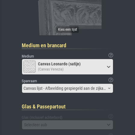
Medium en brancard
Medium
Canvas Leonardo (satijn)
(Canvas Venezia)
Spanraam
Canvas lijst - Afbeelding gespiegeld aan de zijkant
Glas & Passepartout
Glas (inclusief achterbord)
Selecteer aub