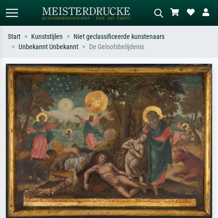
Start
Kunststijlen
Niet geclassificeerde kunstenaars
Unbekannt Unbekannt
De Geloofsbelijdenis
Standaard zoeken
AI-beeldzoeker
Zoek op kunstenaar, titel of stijl – bijv.
Beschrijf de scène – bijv. groene
Monet, Sterrennacht, impressionisme,
weide, abstract met veel rood, donker
Hokusai-golf, naakt.
olieverfschilderij, staand naakt naast
een boom.