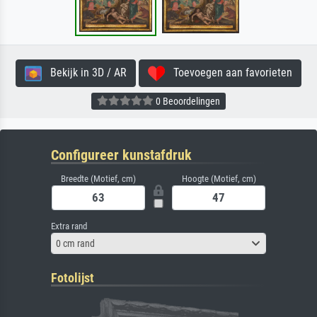
Bekijk in 3D / AR
Toevoegen aan favorieten
0 Beoordelingen
Configureer kunstafdruk
Breedte (Motief, cm)
Hoogte (Motief, cm)
Extra rand
0 cm rand
Fotolijst