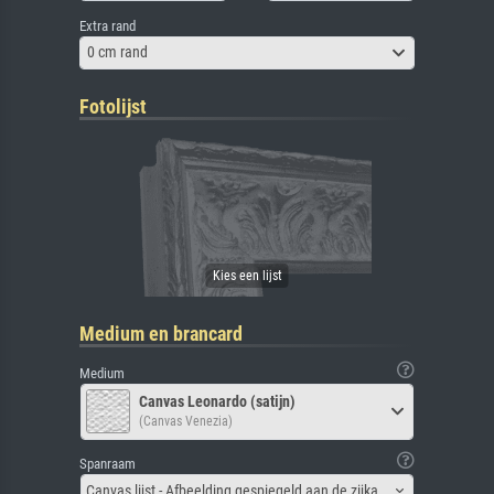
Extra rand
0 cm rand
Fotolijst
Medium en brancard
Medium
Canvas Leonardo (satijn)
(Canvas Venezia)
Spanraam
Canvas lijst - Afbeelding gespiegeld aan de zijkant