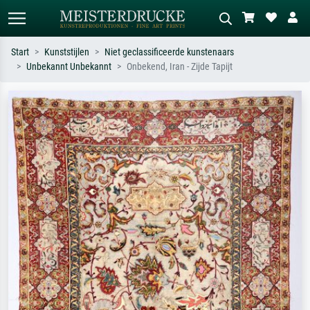
Start
Kunststijlen
Niet geclassificeerde kunstenaars
Unbekannt Unbekannt
Onbekend, Iran - Zijde Tapijt
Standaard zoeken
AI-beeldzoeker
Zoek op kunstenaar, titel of stijl – bijv.
Beschrijf de scène – bijv. groene
Monet, Sterrennacht, impressionisme,
weide, abstract met veel rood, donker
Hokusai-golf, naakt.
olieverfschilderij, staand naakt naast
een boom.