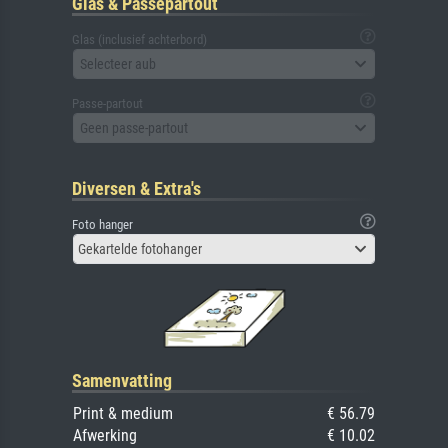
Glas & Passepartout
Glas (inclusief achterbord)
Selecteer aub
Passe-partout
Geen passe-partout
Diversen & Extra's
Foto hanger
Gekartelde fotohanger
Samenvatting
Print & medium
€ 56.79
Afwerking
€ 10.02