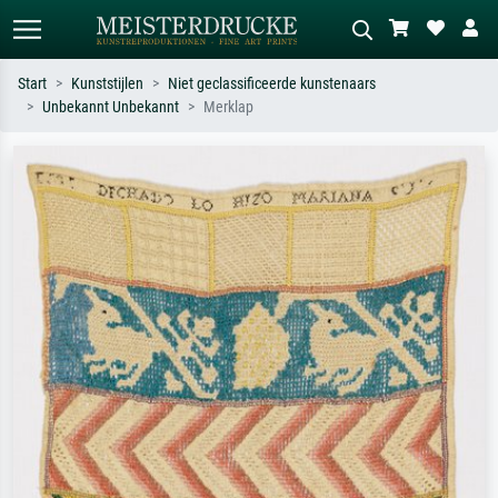
Start
Kunststijlen
Niet geclassificeerde kunstenaars
Unbekannt Unbekannt
Merklap
Standaard zoeken
AI-beeldzoeker
Zoek op kunstenaar, titel of stijl – bijv.
Beschrijf de scène – bijv. groene
Monet, Sterrennacht, impressionisme,
weide, abstract met veel rood, donker
Hokusai-golf, naakt.
olieverfschilderij, staand naakt naast
een boom.