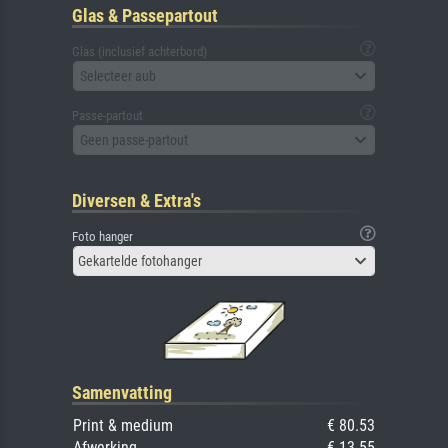
Glas & Passepartout
Glas (inclusief achterbord)
Selecteer aub
Passe-partout
Geen passe-partout
Diversen & Extra's
Foto hanger
Gekartelde fotohanger
Samenvatting
Print & medium
€ 80.53
Afwerking
€ 13.55