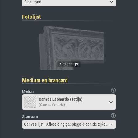
0 cm rand
Fotolijst
Medium en brancard
Medium
Canvas Leonardo (satijn)
(Canvas Venezia)
Spanraam
Canvas lijst - Afbeelding gespiegeld aan de zijkant