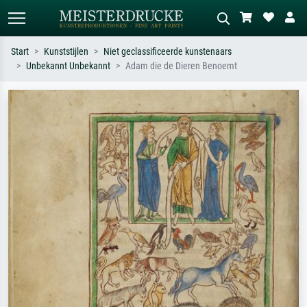
Start
Kunststijlen
Niet geclassificeerde kunstenaars
Unbekannt Unbekannt
Adam die de Dieren Benoemt
Standaard zoeken
AI-beeldzoeker
Zoek op kunstenaar, titel of stijl – bijv.
Beschrijf de scène – bijv. groene
Monet, Sterrennacht, impressionisme,
weide, abstract met veel rood, donker
Hokusai-golf, naakt.
olieverfschilderij, staand naakt naast
een boom.