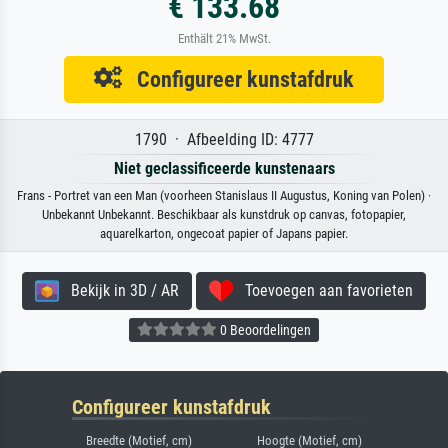
€ 133.68
Enthält 21% MwSt.
Configureer kunstafdruk
1790 · Afbeelding ID: 4777
Niet geclassificeerde kunstenaars
Frans - Portret van een Man (voorheen Stanislaus II Augustus, Koning van Polen) ·
Unbekannt Unbekannt. Beschikbaar als kunstdruk op canvas, fotopapier,
aquarelkarton, ongecoat papier of Japans papier.
Bekijk in 3D / AR
Toevoegen aan favorieten
0 Beoordelingen
Configureer kunstafdruk
Breedte (Motief, cm)
Hoogte (Motief, cm)