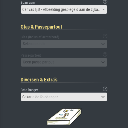
Spanraam
Canvas lijst - Afbeelding gespiegeld aan de zijkant
Glas & Passepartout
Glas (inclusief achterbord)
Selecteer aub
Passe-partout
Geen passe-partout
Diversen & Extra's
Foto hanger
Gekartelde fotohanger