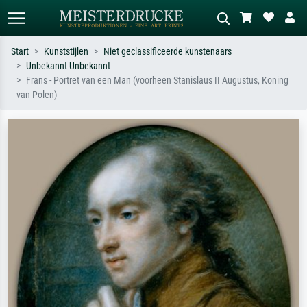
Start
Kunststijlen
Niet geclassificeerde kunstenaars
Unbekannt Unbekannt
Standaard zoeken
AI-beeldzoeker
Frans - Portret van een Man (voorheen Stanislaus II Augustus, Koning
van Polen)
Zoek op kunstenaar, titel of stijl – bijv.
Beschrijf de scène – bijv. groene
Monet, Sterrennacht, impressionisme,
weide, abstract met veel rood, donker
Hokusai-golf, naakt.
olieverfschilderij, staand naakt naast
een boom.