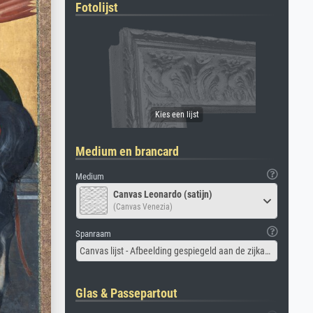
Fotolijst
Medium en brancard
Medium
Canvas Leonardo (satijn)
(Canvas Venezia)
Spanraam
Canvas lijst - Afbeelding gespiegeld aan de zijkant
Glas & Passepartout