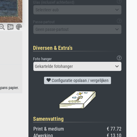
Glas (inclusief achterbord)
Selecteer aub
Passe-partout
Geen passe-partout
Diversen & Extra's
Foto hanger
Gekartelde fotohanger
Configuratie opslaan / vergelijken
pans papier.
Samenvatting
Print & medium
€ 77.72
Afwerking
€ 13.10