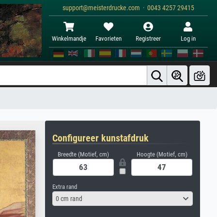
support@meisterdrucke.com · 0043 4257 29415
Winkelmandje
Favorieten
Registreer
Log in
Configureer kunstafdruk
Breedte (Motief, cm)
Hoogte (Motief, cm)
Extra rand
0 cm rand