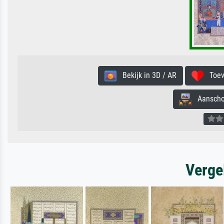
Bekijk in 3D / AR
Toevo
Aanschouw
Verge