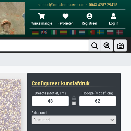
support@meisterdrucke.com · 0043 4257 29415
Winkelmandje
Favorieten
Registreer
Log in
Configureer kunstafdruk
Breedte (Motief, cm)
Hoogte (Motief, cm)
Extra rand
0 cm rand