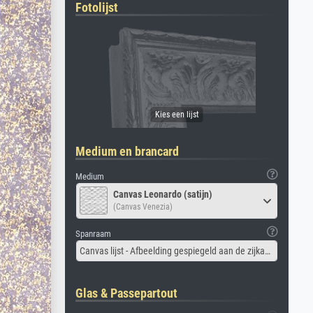
Fotolijst
Medium en brancard
Medium
Canvas Leonardo (satijn)
(Canvas Venezia)
Spanraam
Canvas lijst - Afbeelding gespiegeld aan de zijkant
Glas & Passepartout