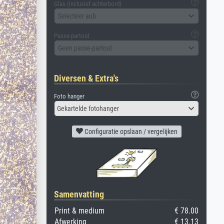
Glas (inclusief achterbord)
Selecteer aub
Passe-partout
Geen passe-partout
Diversen & Extra's
Foto hanger
Gekartelde fotohanger
Configuratie opslaan / vergelijken
Samenvatting
Print & medium
€ 78.00
Afwerking
€ 13.13