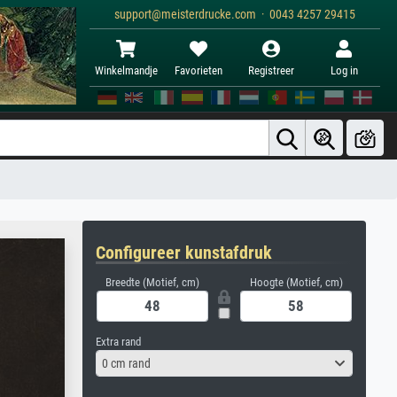
support@meisterdrucke.com · 0043 4257 29415
Winkelmandje
Favorieten
Registreer
Log in
Configureer kunstafdruk
Breedte (Motief, cm)
Hoogte (Motief, cm)
Extra rand
0 cm rand