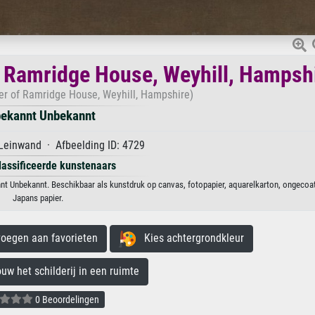
 Ramridge House, Weyhill, Hampsh
er of Ramridge House, Weyhill, Hampshire)
ekannt Unbekannt
Leinwand · Afbeelding ID: 4729
lassificeerde kunstenaars
t Unbekannt. Beschikbaar als kunstdruk op canvas, fotopapier, aquarelkarton, ongecoat
Japans papier.
egen aan favorieten
Kies achtergrondkleur
 het schilderij in een ruimte
0 Beoordelingen