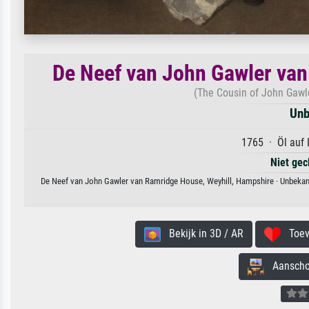
De Neef van John Gawler van
(The Cousin of John Gawl
Unb
1765 · Öl auf 
Niet gec
De Neef van John Gawler van Ramridge House, Weyhill, Hampshire · Unbekann
Bekijk in 3D / AR
Toevo
Aanschouw