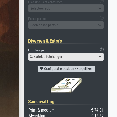
Glas (inclusief achterbord)
Selecteer aub
Passe-partout
Geen passe-partout
Diversen & Extra's
Foto hanger
Gekartelde fotohanger
Configuratie opslaan / vergelijken
Samenvatting
Print & medium
€ 74.31
Afwerking
€ 12.57