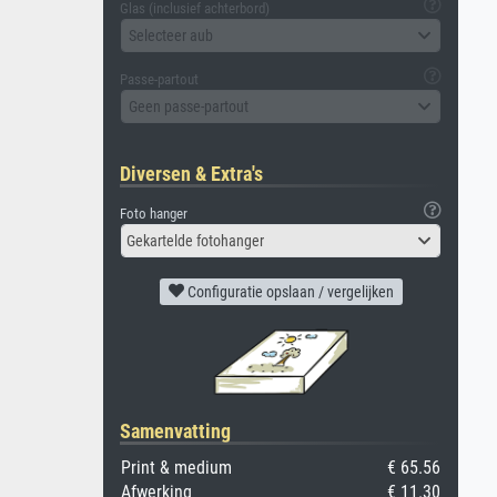
Glas (inclusief achterbord)
Selecteer aub
Passe-partout
Geen passe-partout
Diversen & Extra's
Foto hanger
Gekartelde fotohanger
Configuratie opslaan / vergelijken
Samenvatting
Print & medium
€ 65.56
Afwerking
€ 11.30