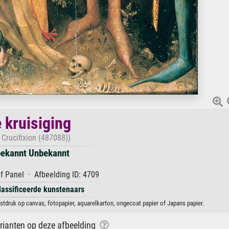
 kruisiging
 Crucifixion (487088))
ekannt Unbekannt
f Panel · Afbeelding ID: 4709
lassificeerde kunstenaars
stdruk op canvas, fotopapier, aquarelkarton, ongecoat papier of Japans papier.
arianten op deze afbeelding