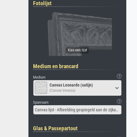
Fotolijst
Medium en brancard
Medium
Canvas Leonardo (satijn)
(Canvas Venezia)
Spanraam
Canvas lijst - Afbeelding gespiegeld aan de zijkant
Glas & Passepartout