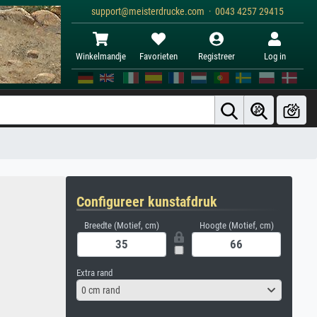
support@meisterdrucke.com · 0043 4257 29415
Winkelmandje
Favorieten
Registreer
Log in
Configureer kunstafdruk
Breedte (Motief, cm)
Hoogte (Motief, cm)
Extra rand
0 cm rand