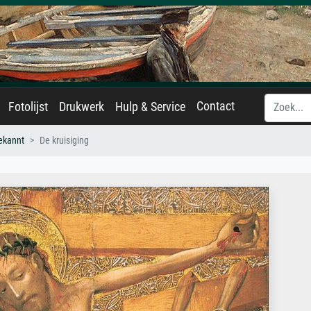
Contact
Fotolijst
Drukwerk
Hulp & Service
ekannt
De kruisiging