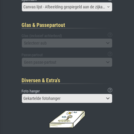
Canvas lijst - Afbeelding gespiegeld aan de zijkant
Glas & Passepartout
Glas (inclusief achterbord)
Selecteer aub
Passe-partout
Geen passe-partout
Diversen & Extra's
Foto hanger
Gekartelde fotohanger