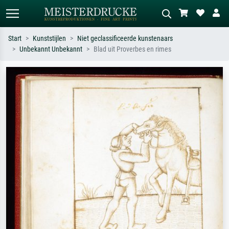
Start
Kunststijlen
Niet geclassificeerde kunstenaars
Unbekannt Unbekannt
Blad uit Proverbes en rimes
Standaard zoeken
AI-beeldzoeker
Zoek op kunstenaar, titel of stijl – bijv.
Beschrijf de scène – bijv. groene
Monet, Sterrennacht, impressionisme,
weide, abstract met veel rood, donker
Hokusai-golf, naakt.
olieverfschilderij, staand naakt naast
een boom.