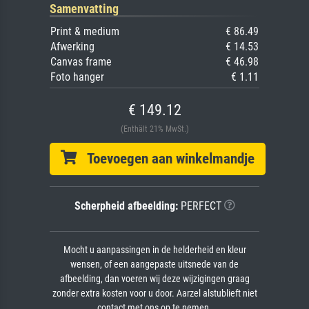
Samenvatting
Print & medium
€ 86.49
Afwerking
€ 14.53
Canvas frame
€ 46.98
Foto hanger
€ 1.11
€ 149.12
(Enthält 21% MwSt.)
Toevoegen aan winkelmandje
Scherpheid afbeelding:
PERFECT
Mocht u aanpassingen in de helderheid en kleur
wensen, of een aangepaste uitsnede van de
afbeelding, dan voeren wij deze wijzigingen graag
zonder extra kosten voor u door. Aarzel alstublieft niet
contact met ons op te nemen.