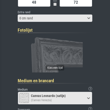
Extra rand
0 cm rand
Fotolijst
Medium en brancard
Medium
Canvas Leonardo (satijn)
(Canvas Venezia)
Spanraam