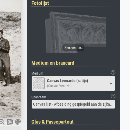
Fotolijst
Medium en brancard
Medium
Canvas Leonardo (satijn)
(Canvas Venezia)
Spanraam
Canvas lijst - Afbeelding gespiegeld aan de zijkant
Glas & Passepartout