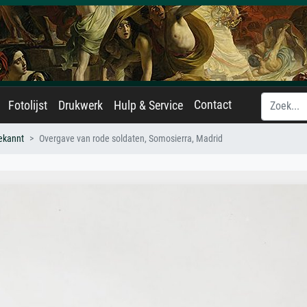
Contact
Fotolijst
Drukwerk
Hulp & Service
ekannt
Overgave van rode soldaten, Somosierra, Madrid