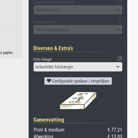
Glas (inclusief achterbord)
Selecteer aub
Passe-partout
Geen passe-partout
Diversen & Extra's
s papier.
Foto hanger
Gekartelde fotohanger
Configuratie opslaan / vergelijken
Samenvatting
Print & medium
€ 77.21
Afwerking
€ 13.03