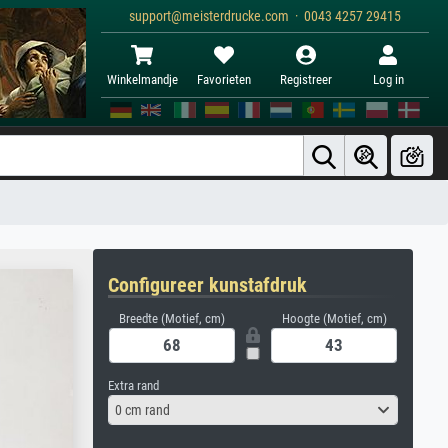
support@meisterdrucke.com · 0043 4257 29415
Winkelmandje
Favorieten
Registreer
Log in
Configureer kunstafdruk
Breedte (Motief, cm)
Hoogte (Motief, cm)
Extra rand
0 cm rand