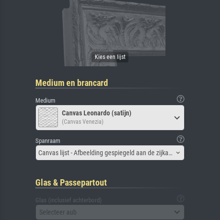
Medium en brancard
Medium
Canvas Leonardo (satijn)
(Canvas Venezia)
Spanraam
Canvas lijst - Afbeelding gespiegeld aan de zijkant
Glas & Passepartout
Glas (inclusief achterbord)
Selecteer aub