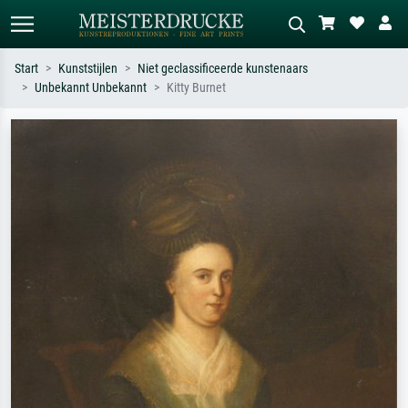
Start
Kunststijlen
Niet geclassificeerde kunstenaars
Unbekannt Unbekannt
Kitty Burnet
Standaard zoeken
AI-beeldzoeker
Zoek op kunstenaar, titel of stijl – bijv.
Beschrijf de scène – bijv. groene
Monet, Sterrennacht, impressionisme,
weide, abstract met veel rood, donker
Hokusai-golf, naakt.
olieverfschilderij, staand naakt naast
een boom.