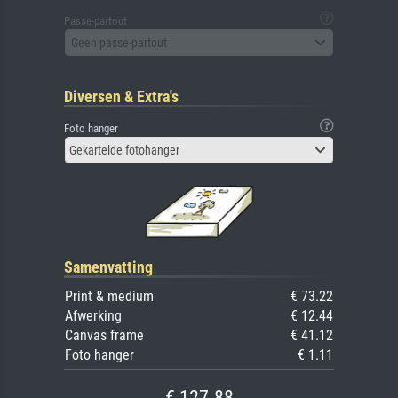
Passe-partout
Geen passe-partout
Diversen & Extra's
Foto hanger
Gekartelde fotohanger
Samenvatting
Print & medium
€ 73.22
Afwerking
€ 12.44
Canvas frame
€ 41.12
Foto hanger
€ 1.11
€ 127.88