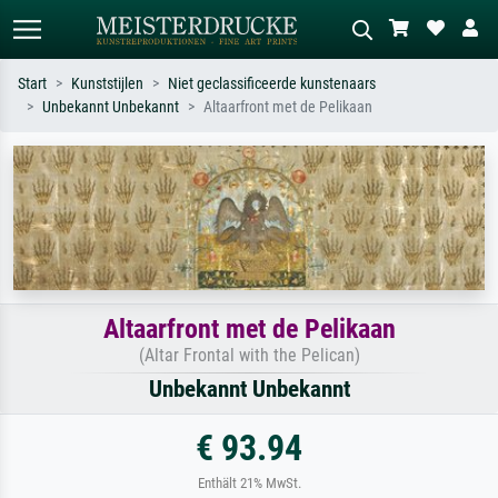
Start
Kunststijlen
Niet geclassificeerde kunstenaars
Unbekannt Unbekannt
Altaarfront met de Pelikaan
Standaard zoeken
AI-beeldzoeker
Zoek op kunstenaar, titel of stijl – bijv.
Beschrijf de scène – bijv. groene
Monet, Sterrennacht, impressionisme,
weide, abstract met veel rood, donker
Hokusai-golf, naakt.
olieverfschilderij, staand naakt naast
een boom.
Altaarfront met de Pelikaan
(Altar Frontal with the Pelican)
Unbekannt Unbekannt
€ 93.94
Enthält 21% MwSt.