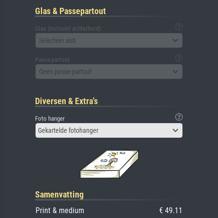
Glas & Passepartout
Glas (inclusief achterbord)
Selecteer aub
Passe-partout
Geen passe-partout
Diversen & Extra's
Foto hanger
Gekartelde fotohanger
Samenvatting
Print & medium
€ 49.11