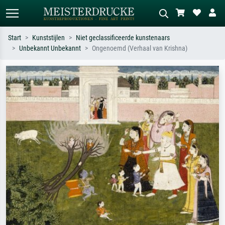
Start
Kunststijlen
Niet geclassificeerde kunstenaars
Unbekannt Unbekannt
Ongenoemd (Verhaal van Krishna)
Standaard zoeken
AI-beeldzoeker
Zoek op kunstenaar, titel of stijl – bijv.
Beschrijf de scène – bijv. groene
Monet, Sterrennacht, impressionisme,
weide, abstract met veel rood, donker
Hokusai-golf, naakt.
olieverfschilderij, staand naakt naast
een boom.