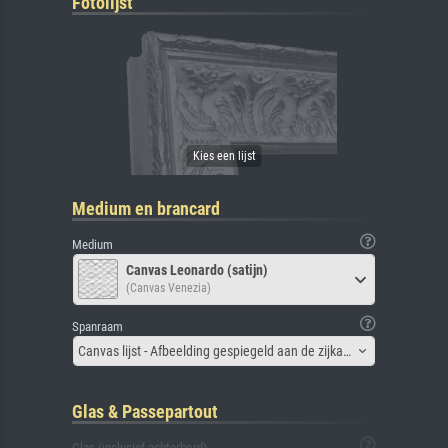
Fotolijst
Medium en brancard
Medium
Canvas Leonardo (satijn)
(Canvas Venezia)
Spanraam
Canvas lijst - Afbeelding gespiegeld aan de zijkant
Glas & Passepartout
Glas (inclusief achterbord)