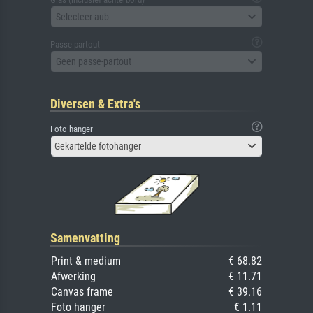
Selecteer aub
Passe-partout
Geen passe-partout
Diversen & Extra's
Foto hanger
Gekartelde fotohanger
Samenvatting
Print & medium
€ 68.82
Afwerking
€ 11.71
Canvas frame
€ 39.16
Foto hanger
€ 1.11