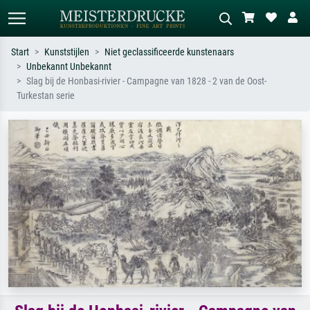
Start
Kunststijlen
Niet geclassificeerde kunstenaars
Unbekannt Unbekannt
Standaard zoeken
AI-beeldzoeker
Slag bij de Honbasi-rivier - Campagne van 1828 - 2 van de Oost-
Turkestan serie
Zoek op kunstenaar, titel of stijl – bijv.
Beschrijf de scène – bijv. groene
Monet, Sterrennacht, impressionisme,
weide, abstract met veel rood, donker
Hokusai-golf, naakt.
olieverfschilderij, staand naakt naast
een boom.