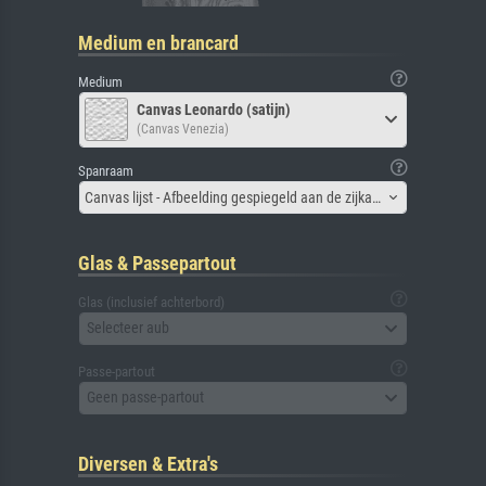
Medium en brancard
Medium
Canvas Leonardo (satijn)
(Canvas Venezia)
Spanraam
Canvas lijst - Afbeelding gespiegeld aan de zijkant
Glas & Passepartout
Glas (inclusief achterbord)
Selecteer aub
Passe-partout
Geen passe-partout
Diversen & Extra's