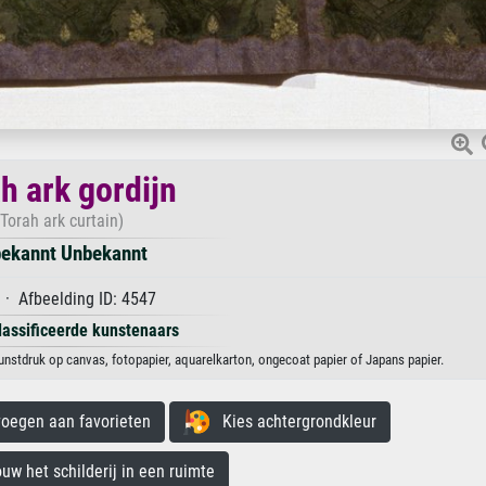
h ark gordijn
(Torah ark curtain)
ekannt Unbekannt
· Afbeelding ID: 4547
lassificeerde kunstenaars
unstdruk op canvas, fotopapier, aquarelkarton, ongecoat papier of Japans papier.
egen aan favorieten
Kies achtergrondkleur
 het schilderij in een ruimte