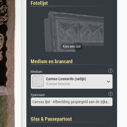
Fotolijst
Medium en brancard
Medium
Canvas Leonardo (satijn)
(Canvas Venezia)
Spanraam
Canvas lijst - Afbeelding gespiegeld aan de zijkant
Glas & Passepartout