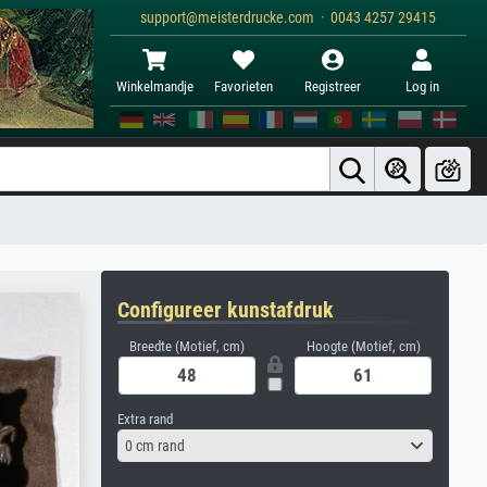
support@meisterdrucke.com · 0043 4257 29415
Winkelmandje
Favorieten
Registreer
Log in
Configureer kunstafdruk
Breedte (Motief, cm)
Hoogte (Motief, cm)
Extra rand
0 cm rand