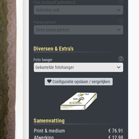
Glas (inclusief achterbord)
Selecteer aub
Passe-partout
Geen passe-partout
Diversen & Extra's
Foto hanger
Gekartelde fotohanger
Configuratie opslaan / vergelijken
Samenvatting
Print & medium
€ 76.91
Afwerking
€ 12.98