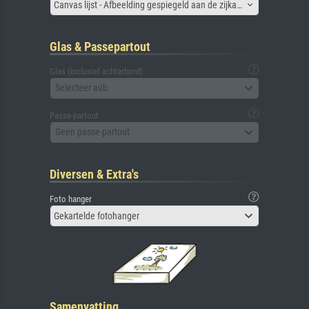
Canvas lijst - Afbeelding gespiegeld aan de zijkant
Glas & Passepartout
Glas (inclusief achterbord)
Selecteer aub
Passe-partout
Geen passe-partout
Diversen & Extra's
Foto hanger
Gekartelde fotohanger
Samenvatting