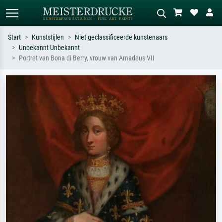
Start
Kunststijlen
Niet geclassificeerde kunstenaars
Unbekannt Unbekannt
Standaard zoeken
AI-beeldzoeker
Portret van Bona di Berry, vrouw van Amadeus VII
Zoek op kunstenaar, titel of stijl – bijv.
Beschrijf de scène – bijv. groene
Monet, Sterrennacht, impressionisme,
weide, abstract met veel rood, donker
Hokusai-golf, naakt.
olieverfschilderij, staand naakt naast
een boom.