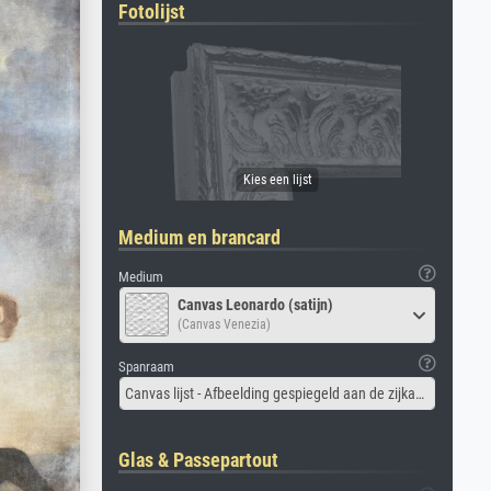
Fotolijst
Medium en brancard
Medium
Canvas Leonardo (satijn)
(Canvas Venezia)
Spanraam
Canvas lijst - Afbeelding gespiegeld aan de zijkant
Glas & Passepartout