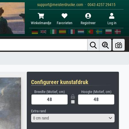
support@meisterdrucke.com · 0043 4257 29415
Winkelmandje
Favorieten
Registreer
Log in
Configureer kunstafdruk
Breedte (Motief, cm)
Hoogte (Motief, cm)
Extra rand
0 cm rand