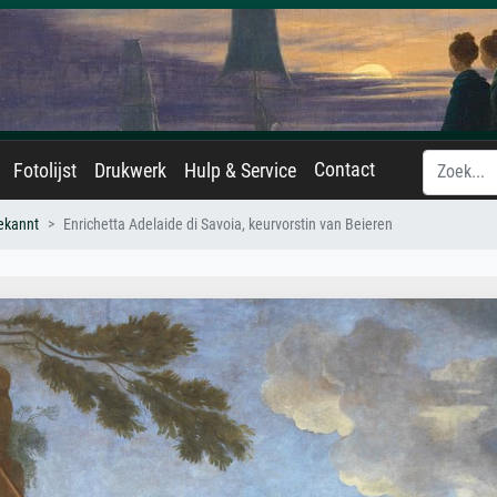
Contact
Fotolijst
Drukwerk
Hulp & Service
ekannt
Enrichetta Adelaide di Savoia, keurvorstin van Beieren