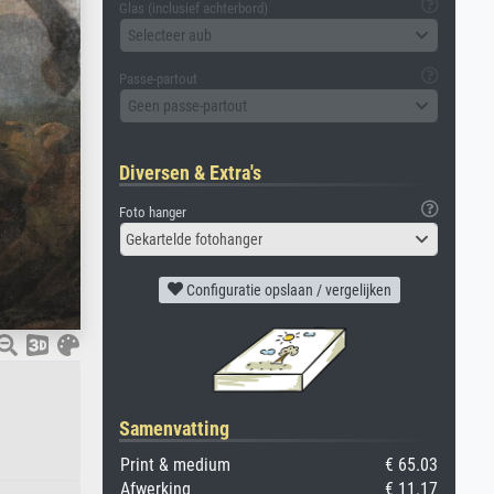
Glas (inclusief achterbord)
Selecteer aub
Passe-partout
Geen passe-partout
Diversen & Extra's
Foto hanger
Gekartelde fotohanger
Configuratie opslaan / vergelijken
Samenvatting
Print & medium
€ 65.03
Afwerking
€ 11.17