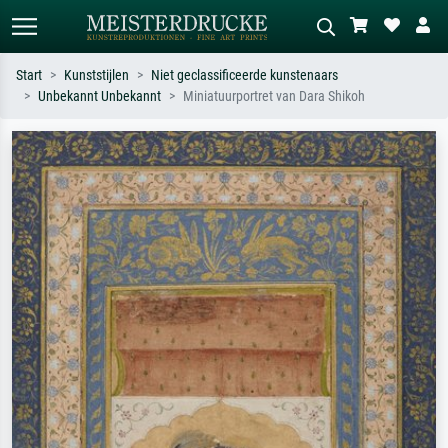
Start
Kunststijlen
Niet geclassificeerde kunstenaars
Unbekannt Unbekannt
Miniatuurportret van Dara Shikoh
Standaard zoeken
AI-beeldzoeker
Zoek op kunstenaar, titel of stijl – bijv.
Beschrijf de scène – bijv. groene
Monet, Sterrennacht, impressionisme,
weide, abstract met veel rood, donker
Hokusai-golf, naakt.
olieverfschilderij, staand naakt naast
een boom.