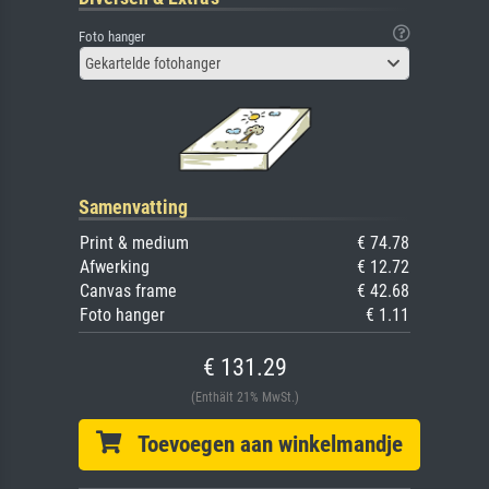
Foto hanger
Gekartelde fotohanger
Samenvatting
Print & medium
€ 74.78
Afwerking
€ 12.72
Canvas frame
€ 42.68
Foto hanger
€ 1.11
€ 131.29
(Enthält 21% MwSt.)
Toevoegen aan winkelmandje