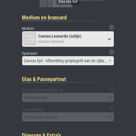
Medium en brancard
Medium
Canvas Leonardo (satijn)
(Canvas Venezia)
Spanraam
Canvas lijst - Afbeelding gespiegeld aan de zijkant
Glas & Passepartout
Glas (inclusief achterbord)
Selecteer aub
Passe-partout
Geen passe-partout
Diversen & Extra's