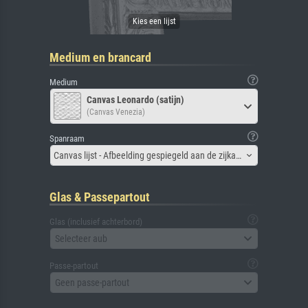
Medium en brancard
Medium
Canvas Leonardo (satijn)
(Canvas Venezia)
Spanraam
Canvas lijst - Afbeelding gespiegeld aan de zijkant
Glas & Passepartout
Glas (inclusief achterbord)
Selecteer aub
Passe-partout
Geen passe-partout