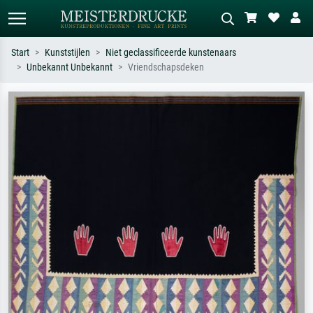
Start
Kunststijlen
Niet geclassificeerde kunstenaars
Unbekannt Unbekannt
Vriendschapsdeken
Standaard zoeken
AI-beeldzoeker
Zoek op kunstenaar, titel of stijl – bijv.
Beschrijf de scène – bijv. groene
Monet, Sterrennacht, impressionisme,
weide, abstract met veel rood, donker
Hokusai-golf, naakt.
olieverfschilderij, staand naakt naast
een boom.