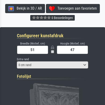
Bekijk in 3D / AR
Toevoegen aan favorieten
0 Beoordelingen
Configureer kunstafdruk
Breedte (Motief, cm)
Hoogte (Motief, cm)
Extra rand
0 cm rand
Fotolijst