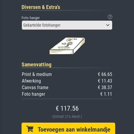
Diversen & Extra's
Foto hanger
Gekartelde fotohanger
Samenvatting
Print & medium
€ 66.65
Afwerking
€ 11.43
Canvas frame
€ 38.37
Foto hanger
€ 1.11
€ 117.56
(Enthält 21% MwSt.)
Toevoegen aan winkelmandje